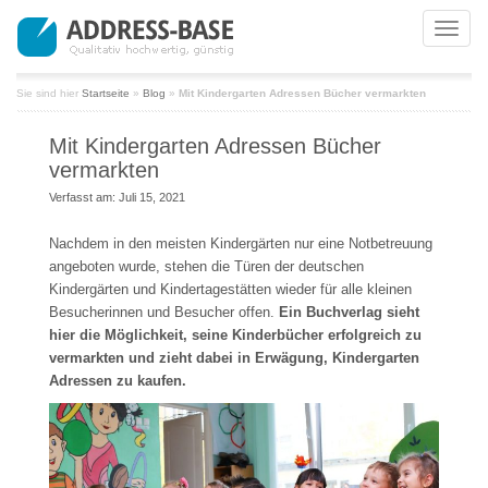
Toggle
naviga
Sie sind hier
Startseite
»
Blog
»
Mit Kindergarten Adressen Bücher vermarkten
Mit Kindergarten Adressen Bücher
vermarkten
Verfasst am: Juli 15, 2021
Nachdem in den meisten Kindergärten nur eine Notbetreuung
angeboten wurde, stehen die Türen der deutschen
Kindergärten und Kindertagestätten wieder für alle kleinen
Besucherinnen und Besucher offen.
Ein Buchverlag sieht
hier die Möglichkeit, seine Kinderbücher erfolgreich zu
vermarkten und zieht dabei in Erwägung, Kindergarten
Adressen zu kaufen.