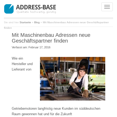
Toggle
naviga
Sie sind hier
Startseite
»
Blog
»
Mit Maschinenbau Adressen neue Geschäftspartner
finden
Mit Maschinenbau Adressen neue
Geschäftspartner finden
Verfasst am: Februar 17, 2016
Wie ein
Hersteller und
Lieferant von
Getriebemotoren langfristig neue Kunden im süddeutschen
Raum gewonnen hat und für die Zukunft