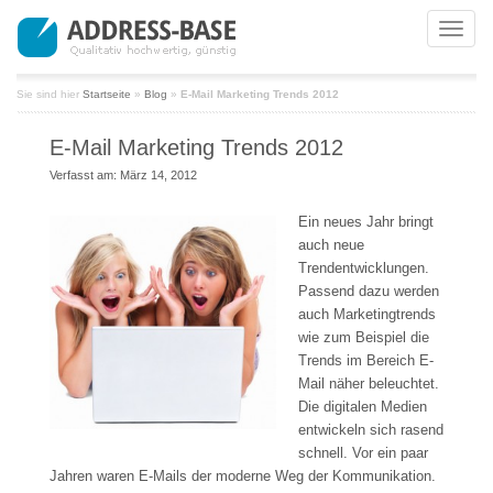
Toggle
naviga
Sie sind hier
Startseite
»
Blog
»
E-Mail Marketing Trends 2012
E-Mail Marketing Trends 2012
Verfasst am: März 14, 2012
Ein neues Jahr bringt
auch neue
Trendentwicklungen.
Passend dazu werden
auch Marketingtrends
wie zum Beispiel die
Trends im Bereich E-
Mail näher beleuchtet.
Die digitalen Medien
entwickeln sich rasend
schnell. Vor ein paar
Jahren waren E-Mails der moderne Weg der Kommunikation.