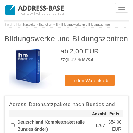
Toggl
navig
Sie sind hier
Startseite
»
Branchen
»
B
»
Bildungswerke und Bildungszentren
Bildungswerke und Bildungszentren
ab 2,00 EUR
zzgl. 19 % MwSt.
Adress-Datensatzpakete nach Bundesland
Anzahl
Preis
Deutschland Komplettpaket (alle
354,00
1767
Bundesländer)
EUR