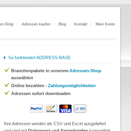
en-Shop
/
Adressen kaufen
/
Blog
/
Kontakt
/
Mein Konto
So funktioniert ADDRESS-BASE
Branchenpakete in unserem
Adressen-Shop
auswählen
Online bezahlen -
Zahlungsmöglichkeiten
Adressen sofort downloaden
Ihre Adressen werden als CSV und Excel ausgeliefert
und sind mit
Dialogpost und Serienbriefen
kompatibel.