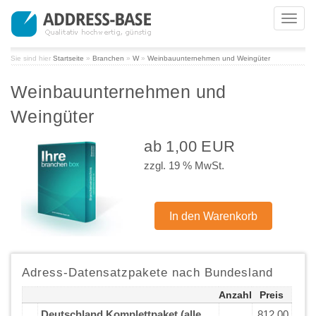
Toggl
navig
Sie sind hier
Startseite
»
Branchen
»
W
»
Weinbauunternehmen und Weingüter
Weinbauunternehmen und
Weingüter
ab 1,00 EUR
zzgl. 19 % MwSt.
Adress-Datensatzpakete nach Bundesland
Anzahl
Preis
Deutschland Komplettpaket (alle
812,00