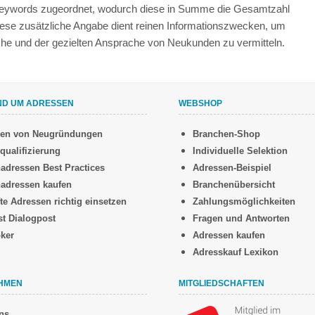
 Keywords zugeordnet, wodurch diese in Summe die Gesamtzahl
iese zusätzliche Angabe dient reinen Informationszwecken, um
anche und der gezielten Ansprache von Neukunden zu vermitteln.
ND UM ADRESSEN
WEBSHOP
sen von Neugründungen
Branchen-Shop
qualifizierung
Individuelle Selektion
adressen Best Practices
Adressen-Beispiel
adressen kaufen
Branchenübersicht
te Adressen richtig einsetzen
Zahlungsmöglichkeiten
st Dialogpost
Fragen und Antworten
oker
Adressen kaufen
Adresskauf Lexikon
HMEN
MITGLIEDSCHAFTEN
ns