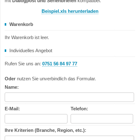
mit
Dialogpost und Serienbriefen
kompatibel.
Beispiel.xls herunterladen
Warenkorb
Ihr Warenkorb ist leer.
Individuelles Angebot
Rufen Sie uns an:
0751 56 84 97 77
Oder
nutzen Sie unverbindlich das Formular.
Name:
E-Mail:
Telefon:
Ihre Kriterien (Branche, Region, etc.):