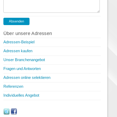
Über unsere Adressen
Adressen-Beispiel
Adressen kaufen
Unser Branchenangebot
Fragen und Antworten
Adressen online selektieren
Referenzen
Individuelles Angebot