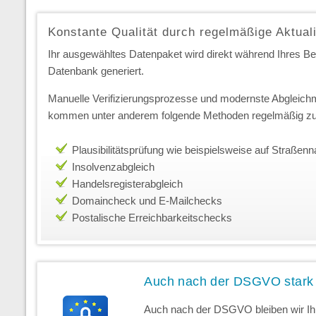
Konstante Qualität durch regelmäßige Aktual
Ihr ausgewähltes Datenpaket wird direkt während Ihres Best
Datenbank generiert.
Manuelle Verifizierungsprozesse und modernste Abgleichm
kommen unter anderem folgende Methoden regelmäßig zu
Plausibilitätsprüfung wie beispielsweise auf Straße
Insolvenzabgleich
Handelsregisterabgleich
Domaincheck und E-Mailchecks
Postalische Erreichbarkeitschecks
Auch nach der DSGVO stark
Auch nach der DSGVO bleiben wir Ihr