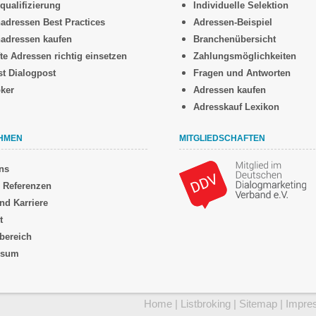
qualifizierung
Individuelle Selektion
adressen Best Practices
Adressen-Beispiel
adressen kaufen
Branchenübersicht
te Adressen richtig einsetzen
Zahlungsmöglichkeiten
st Dialogpost
Fragen und Antworten
oker
Adressen kaufen
Adresskauf Lexikon
HMEN
MITGLIEDSCHAFTEN
ns
 Referenzen
nd Karriere
t
bereich
ssum
Home
|
Listbroking
|
Sitemap
|
Impre