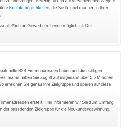
unden zu überzeugen. Beliebig oft und auf verschiedenen Wegen!
itere
Kontaktmöglichkeiten
, die Sie flexibel machen in Ihrer
g.
sschließlich an Gewerbetreibende möglich ist. Der
topaktuelle B2B Firmenadressen haben und die richtigen
eres Teams haben Sie Zugriff auf insgesamt über 5,5 Millionen
o erreichen Sie genau Ihre Zielgruppe und sparen auf diese
Firmenadressen erstellt. Hier informieren wir Sie zum Umfang
on der passdenden Zielgruppe für die Neukundengewinnung.