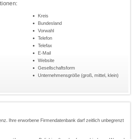
tionen:
Kreis
Bundesland
Vorwahl
Telefon
Telefax
E-Mail
Website
Gesellschaftsform
Unternehmensgröße (groß, mittel, klein)
enz. Ihre erworbene Firmendatenbank darf zeitlich unbegrenzt