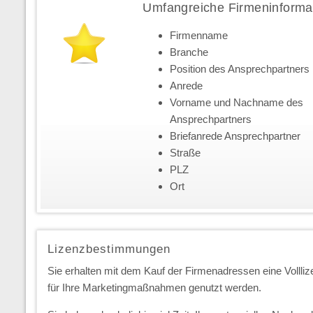
Umfangreiche Firmeninforma
Firmenname
Branche
Position des Ansprechpartners
Anrede
Vorname und Nachname des
Ansprechpartners
Briefanrede Ansprechpartner
Straße
PLZ
Ort
Lizenzbestimmungen
Sie erhalten mit dem Kauf der Firmenadressen eine Vollliz
für Ihre Marketingmaßnahmen genutzt werden.