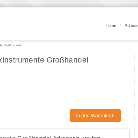
Home
/
Adress
nte Großhandel
ikinstrumente Großhandel