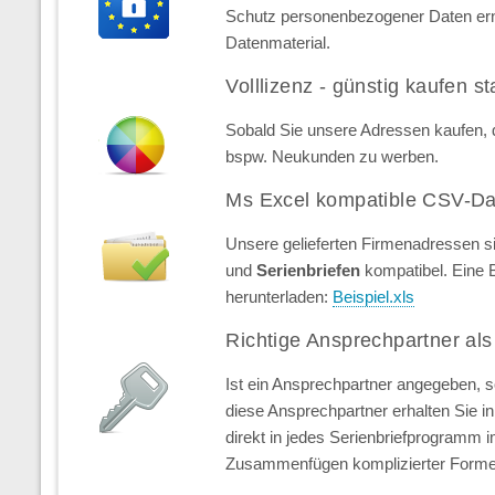
Schutz personenbezogener Daten erns
Datenmaterial.
Volllizenz - günstig kaufen st
Sobald Sie unsere Adressen kaufen, d
bspw. Neukunden zu werben.
Ms Excel kompatible CSV-Da
Unsere gelieferten Firmenadressen s
und
Serienbriefen
kompatibel. Eine 
herunterladen:
Beispiel.xls
Richtige Ansprechpartner als
Ist ein Ansprechpartner angegeben, 
diese Ansprechpartner erhalten Sie in 
direkt in jedes Serienbriefprogramm 
Zusammenfügen komplizierter Forme