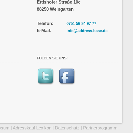
Ettishofer Straße 10c
88250 Weingarten
Telefon:
0751 56 84 97 77
E-Mail:
info@address-base.de
FOLGEN SIE UNS!
ssum
|
Adresskauf Lexikon
|
Datenschutz
|
Partnerprogramm