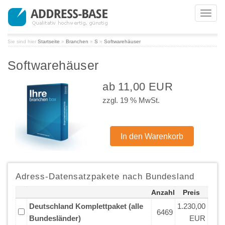
Toggl
navig
Sie sind hier
Startseite
»
Branchen
»
S
»
Softwarehäuser
Softwarehäuser
ab 11,00 EUR
zzgl. 19 % MwSt.
Adress-Datensatzpakete nach Bundesland
Anzahl
Preis
Deutschland Komplettpaket (alle
1.230,00
6469
Bundesländer)
EUR