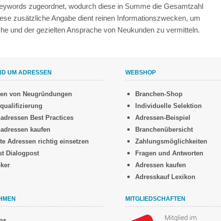
 Keywords zugeordnet, wodurch diese in Summe die Gesamtzahl
iese zusätzliche Angabe dient reinen Informationszwecken, um
anche und der gezielten Ansprache von Neukunden zu vermitteln.
ND UM ADRESSEN
WEBSHOP
sen von Neugründungen
Branchen-Shop
qualifizierung
Individuelle Selektion
adressen Best Practices
Adressen-Beispiel
adressen kaufen
Branchenübersicht
te Adressen richtig einsetzen
Zahlungsmöglichkeiten
st Dialogpost
Fragen und Antworten
oker
Adressen kaufen
Adresskauf Lexikon
HMEN
MITGLIEDSCHAFTEN
ns