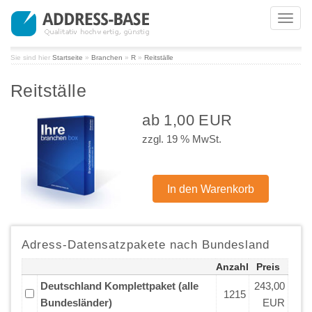
Toggl
navig
Sie sind hier
Startseite
»
Branchen
»
R
»
Reitställe
Reitställe
ab 1,00 EUR
zzgl. 19 % MwSt.
Adress-Datensatzpakete nach Bundesland
Anzahl
Preis
Deutschland Komplettpaket (alle
243,00
1215
Bundesländer)
EUR