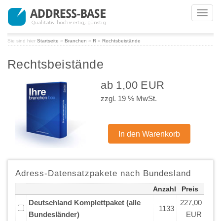
Toggl
navig
Sie sind hier
Startseite
»
Branchen
»
R
»
Rechtsbeistände
Rechtsbeistände
ab 1,00 EUR
zzgl. 19 % MwSt.
Adress-Datensatzpakete nach Bundesland
Anzahl
Preis
Deutschland Komplettpaket (alle
227,00
1133
Bundesländer)
EUR