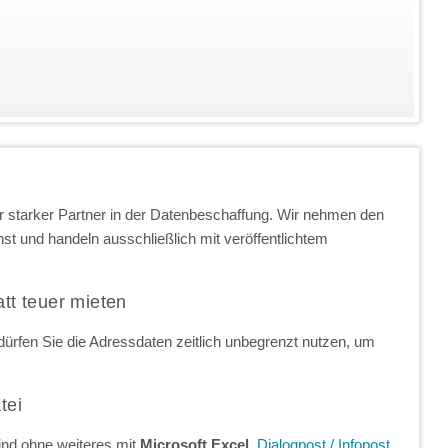
 starker Partner in der Datenbeschaffung. Wir nehmen den
t und handeln ausschließlich mit veröffentlichtem
att teuer mieten
ürfen Sie die Adressdaten zeitlich unbegrenzt nutzen, um
tei
ind ohne weiteres mit
Microsoft Excel
,
Dialogpost / Infopost