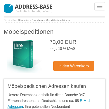
Toggl
navig
Sie sind hier
Startseite
»
Branchen
»
M
»
Möbelspeditionen
Möbelspeditionen
73,00 EUR
zzgl. 19 % MwSt.
Möbelspeditionen Adressen kaufen
Unsere Datenbank enthält für diese Branche 347
Firmenadressen aus Deutschland und ca. 68
E-Mail
Adressen
. Ihre potentiellen Neukunden!