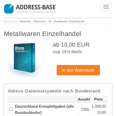
Toggl
navig
Sie sind hier
Startseite
»
Branchen
»
M
»
Metallwaren Einzelhandel
Metallwaren Einzelhandel
ab 10,00 EUR
zzgl. 19 % MwSt.
Adress-Datensatzpakete nach Bundesland
Anzahl
Preis
Deutschland Komplettpaket (alle
1.398,00
7356
Bundesländer)
EUR