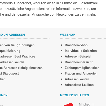
 Keywords zugeordnet, wodurch diese in Summe die Gesamtzahl
iese zusätzliche Angabe dient reinen Informationszwecken, um
anche und der gezielten Ansprache von Neukunden zu vermitteln.
ND UM ADRESSEN
WEBSHOP
sen von Neugründungen
Branchen-Shop
qualifizierung
Individuelle Selektion
adressen Best Practices
Adressen-Beispiel
adressen kaufen
Branchenübersicht
te Adressen richtig einsetzen
Zahlungsmöglichkeiten
st Dialogpost
Fragen und Antworten
oker
Adressen kaufen
Adresskauf Lexikon
HMEN
MITGLIEDSCHAFTEN
ns