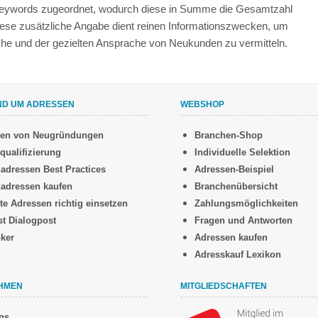
 Keywords zugeordnet, wodurch diese in Summe die Gesamtzahl
iese zusätzliche Angabe dient reinen Informationszwecken, um
anche und der gezielten Ansprache von Neukunden zu vermitteln.
ND UM ADRESSEN
WEBSHOP
sen von Neugründungen
Branchen-Shop
qualifizierung
Individuelle Selektion
adressen Best Practices
Adressen-Beispiel
adressen kaufen
Branchenübersicht
te Adressen richtig einsetzen
Zahlungsmöglichkeiten
st Dialogpost
Fragen und Antworten
oker
Adressen kaufen
Adresskauf Lexikon
HMEN
MITGLIEDSCHAFTEN
ns