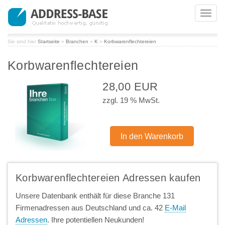
Toggl
navig
Sie sind hier
Startseite
»
Branchen
»
K
»
Korbwarenflechtereien
Korbwarenflechtereien
28,00 EUR
zzgl. 19 % MwSt.
Korbwarenflechtereien Adressen kaufen
Unsere Datenbank enthält für diese Branche 131
Firmenadressen aus Deutschland und ca. 42
E-Mail
Adressen
. Ihre potentiellen Neukunden!