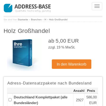
Toggl
navig
Sie sind hier
Startseite
»
Branchen
»
H
»
Holz Großhandel
Holz Großhandel
ab 5,00 EUR
zzgl. 19 % MwSt.
Adress-Datensatzpakete nach Bundesland
Anzahl
Preis
Deutschland Komplettpaket (alle
586,00
2927
Bundesländer)
EUR