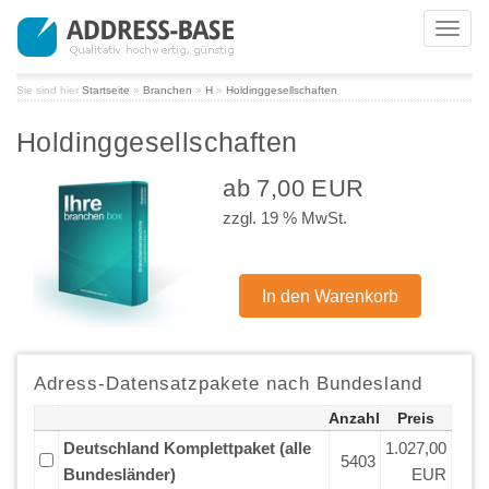
Toggl
navig
Sie sind hier
Startseite
»
Branchen
»
H
»
Holdinggesellschaften
Holdinggesellschaften
ab 7,00 EUR
zzgl. 19 % MwSt.
Adress-Datensatzpakete nach Bundesland
Anzahl
Preis
Deutschland Komplettpaket (alle
1.027,00
5403
Bundesländer)
EUR