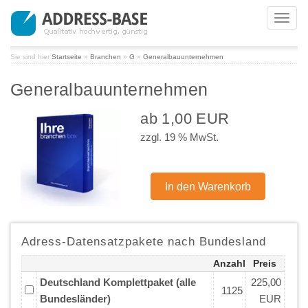
Toggl
navig
Sie sind hier
Startseite
»
Branchen
»
G
»
Generalbauunternehmen
Generalbauunternehmen
ab 1,00 EUR
zzgl. 19 % MwSt.
Adress-Datensatzpakete nach Bundesland
Anzahl
Preis
Deutschland Komplettpaket (alle
225,00
1125
Bundesländer)
EUR