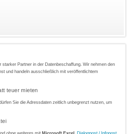
 starker Partner in der Datenbeschaffung. Wir nehmen den
t und handeln ausschließlich mit veröffentlichtem
att teuer mieten
ürfen Sie die Adressdaten zeitlich unbegrenzt nutzen, um
tei
ind ohne weiteres mit
Microsoft Excel
,
Dialogpost / Infopost