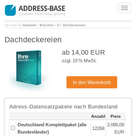
Toggl
navig
Sie sind hier
Startseite
»
Branchen
»
D
»
Dachdeckereien
Dachdeckereien
ab 14,00 EUR
zzgl. 19 % MwSt.
Adress-Datensatzpakete nach Bundesland
Anzahl
Preis
Deutschland Komplettpaket (alle
2.086,00
12268
Bundesländer)
EUR