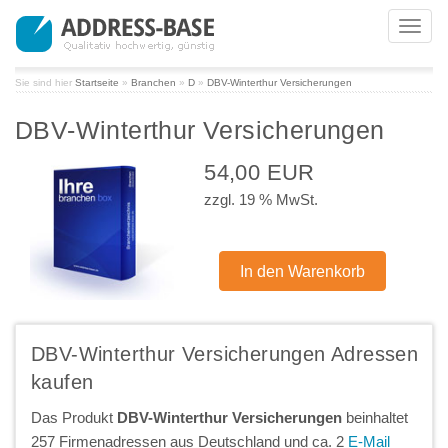
Toggl
navig
Sie sind hier
Startseite
»
Branchen
»
D
»
DBV-Winterthur Versicherungen
DBV-Winterthur Versicherungen
54,00 EUR
zzgl. 19 % MwSt.
DBV-Winterthur Versicherungen Adressen
kaufen
Das Produkt
DBV-Winterthur Versicherungen
beinhaltet
257 Firmenadressen aus Deutschland und ca. 2
E-Mail