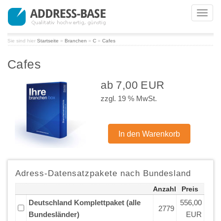
Toggl
navig
Sie sind hier
Startseite
»
Branchen
»
C
»
Cafes
Cafes
ab 7,00 EUR
zzgl. 19 % MwSt.
Adress-Datensatzpakete nach Bundesland
Anzahl
Preis
Deutschland Komplettpaket (alle
556,00
2779
Bundesländer)
EUR