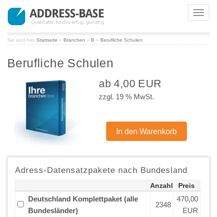
Toggl
navig
Sie sind hier
Startseite
»
Branchen
»
B
»
Berufliche Schulen
Berufliche Schulen
ab 4,00 EUR
zzgl. 19 % MwSt.
Adress-Datensatzpakete nach Bundesland
Anzahl
Preis
Deutschland Komplettpaket (alle
470,00
2348
Bundesländer)
EUR