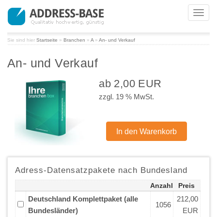
Toggl
navig
Sie sind hier
Startseite
»
Branchen
»
A
»
An- und Verkauf
An- und Verkauf
ab 2,00 EUR
zzgl. 19 % MwSt.
Adress-Datensatzpakete nach Bundesland
Anzahl
Preis
Deutschland Komplettpaket (alle
212,00
1056
Bundesländer)
EUR